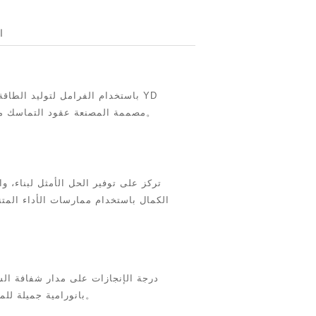
ا
باستخدام الفرامل لتوليد الطاقة 
مصممة المصنعة عقود التماسك من الخبرة المهنية، وقد مرت الأداء سلامتهم شهادة صارمة。
تركز على توفير الحل الأمثل لبناء، وا
الكمال باستخدام ممارسات الأداء المت
بانورامية جميلة للمدينة. رفع الأغلال البناء من مشاهدة تلك في مكان الحادث。