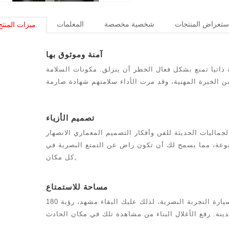
ستعراض المنتجات
شخصية مخصصة
المعلمات
ميزات المنتج
آمنة وموثوق بها
ذاتيا تمنع بشكل فعال الخطر أن ينزلق. مكونات السلامة YD
تصميم الأزياء
لجماليات الحديثة للفن وأفكار التصميم المعماري الانصهار
نوعة، مما يسمح لك أن تكون راض عن التمتع البصرية في
كل مكان。
مساحة للاستمتاع
180 درجة الإنجازات على مدار شفافة السيارة التجربة البصرية، لذلك عليك البقاء مشهد، رؤية